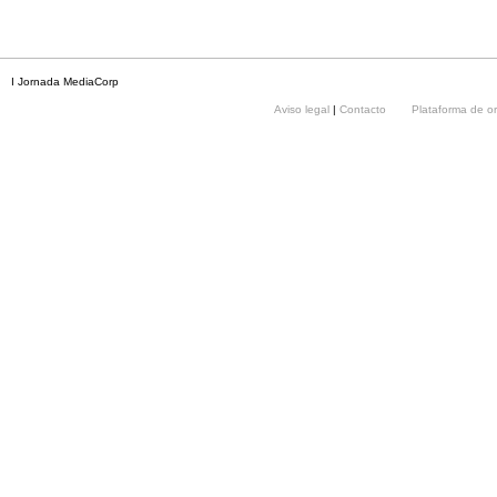
I Jornada MediaCorp
Aviso legal
|
Contacto
Plataforma de o