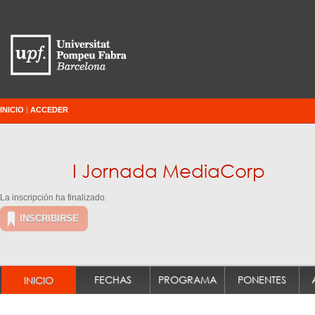
INICIO
|
ACCEDER
I Jornada MediaCorp
La inscripción ha finalizado.
INSCRIBIRSE
FECHAS
PROGRAMA
PONENTES
INICIO