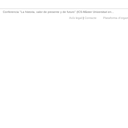
Conferencia "La historia, valor de presente y de futuro" (ICS-Màster Universitari en...
Avís legal
|
Contacte
Plataforma d'orga