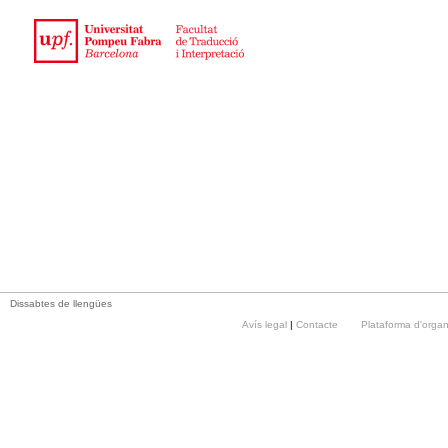
Dissabtes de llengües
Avís legal
|
Contacte
Plataforma d'orga