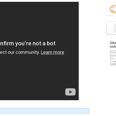
Difu
códi