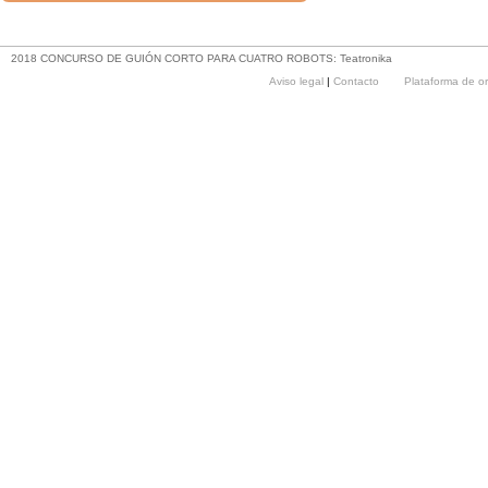
Más tweets >>
2018 CONCURSO DE GUIÓN CORTO PARA CUATRO ROBOTS: Teatronika
Aviso legal
|
Contacto
Plataforma de o