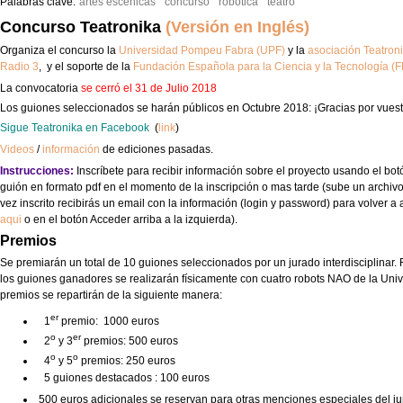
Palabras clave:
artes escénicas
concurso
robótica
teatro
Concurso Teatronika
(Versión en Inglés)
Organiza el concurso la
Universidad Pompeu Fabra (UPF)
y la
asociación Teatron
Radio 3
, y el soporte de la
Fundación Española para la Ciencia y la Tecnología (
La convocatoria
se cerró el 31 de Julio 2018
Los guiones seleccionados se harán públicos en Octubre 2018: ¡Gracias por vuest
Sigue Teatronika en Facebook
(
link
)
Videos
/
información
de ediciones pasadas.
Instrucciones:
Inscríbete para recibir información sobre el proyecto usando el bo
guión en formato pdf en el momento de la inscripción o mas tarde (sube un archivo
vez inscrito recibirás un email con la información (login y password) para volver a 
aqui
o en el botón Acceder arriba a la izquierda).
Premios
Se premiarán un total de 10 guiones seleccionados por un jurado interdisciplinar. 
los guiones ganadores se realizarán físicamente con cuatro robots NAO de la Un
premios se repartirán de la siguiente manera:
er
1
premio: 1000 euros
o
er
2
y 3
premios: 500 euros
o
o
4
y 5
premios: 250 euros
5 guiones destacados : 100 euros
500 euros adicionales se reservan para otras menciones especiales del ju