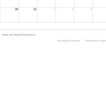
30
31
1
2
3
Sport and Global Governance
Avís legal
|
Contacte
Plataforma d'orga