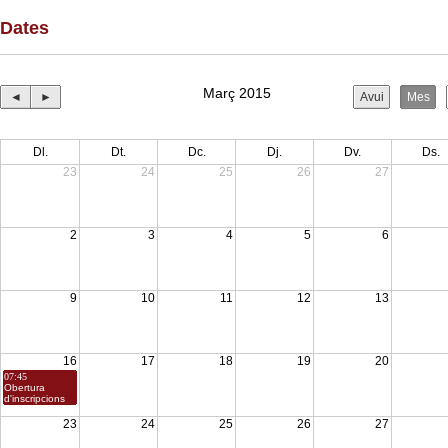
Dates
Març 2015
◄
►
Avui
Mes
Dl.
Dt.
Dc.
Dj.
Dv.
Ds.
23
24
25
26
27
2
3
4
5
6
9
10
11
12
13
16
17
18
19
20
07:45
Obertura
d'inscripcions
23
24
25
26
27