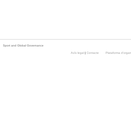
Sport and Global Governance
Avís legal
|
Contacte
Plataforma d'orga