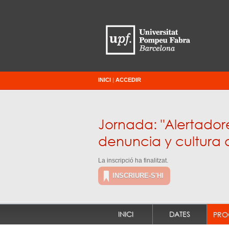
INICI
|
ACCEDIR
Jornada: "Alertador
denuncia y cultura 
La inscripció ha finalitzat.
INSCRIURE-S'HI
INICI
DATES
PRO