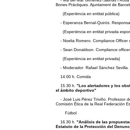
- Ma del Mar Giménez-Salinas i Rosa Sá
Bones Pràctiques. Ajuntament de Barcel
(Experiència en entitat pública)
- Esperanza Bernal-Quirós. Responsab
(Experiència en entitat privada espor
- Noelia Romero. Compliance Officer 
- Sean Donaldson. Compliance officer
(Experiència en entitat privada)
- Moderador: Rafael Sánchez Sevill
14.00 h. Comida
15.30 h.
"Los alertadores y los obs
el ámbito deportivo"
- José Luis Pérez Triviño. Professor de 
Comisión Ética de la Real Federación E
Fútbol
16.30 h.
"Análisis de las propuestas
Estatuto de la Protección del Denunc