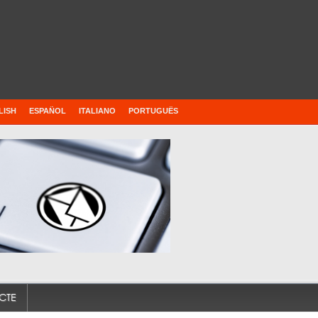
LISH
ESPAÑOL
ITALIANO
PORTUGUÊS
CTE