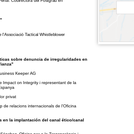
Penal. Codirectora del Postgrau en
"
e l'Associació Tactical Whistleblower
icas sobre denuncia de irregularidades en
fianza"
Business Keeper AG
Impact on Integrity i representant de la
 Espanya
or privat
 relacions internacionals de l'Oficina
 en la implantación del canal ético/canal