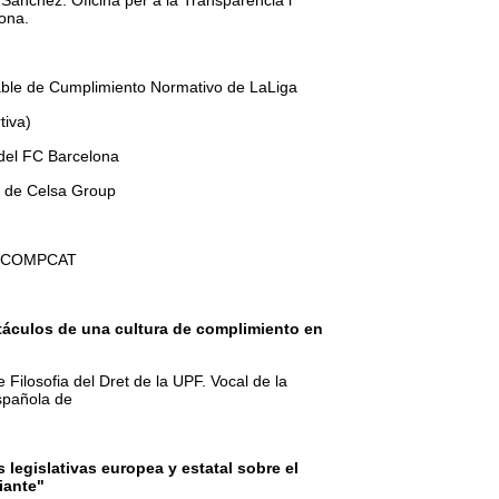
nchez. Oficina per a la Transparència i
ona.
le de Cumplimiento Normativo de LaLiga
tiva)
del FC Barcelona
 de Celsa Group
a. COMPCAT
táculos de una cultura de complimiento en
Filosofia del Dret de la UPF. Vocal de la
spañola de
 legislativas europea y estatal sobre el
iante"