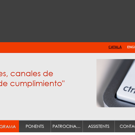
CATALÀ
ENG
es, canales de
de cumplimiento"
PONENTS
PATROCINADORS
ASSISTENTS
CONTA
GRAMA