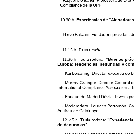
- Raquel Montaner. Professora de Dret 
Compliance de la UPF
10.30 h.
Experiències de "Alertadores
- Hervé Falciani. Fundador i president d
11.15 h. Pausa café
11.30 h. Taula rodona:
"Buenas práct
Europa: tendencias, seguridad y con
- Kai Leisering, Director executiu de 
- Murray Grainger. Director General de 
International Compliance Association a
- Enrique de Madrid Dávila. Investigad
- Moderadora: Lourdes Parramón. Cap de
Antifrau de Catalunya
12. 45 h. Taula rodona:
"Experiencias
de denuncias"