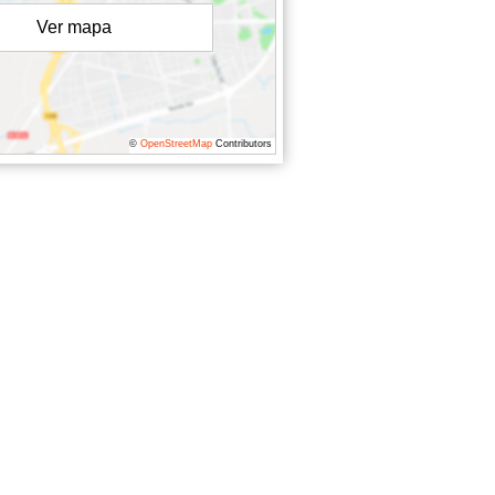
Ver mapa
©
OpenStreetMap
Contributors