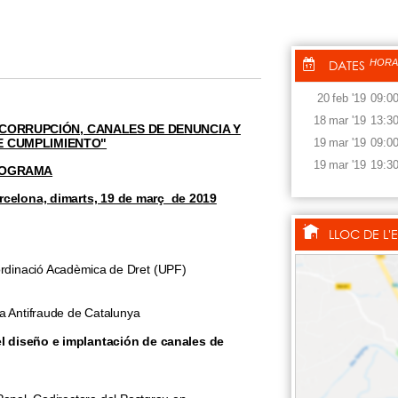
DATES
HORA
20
feb
'19
09:0
18
mar
'19
13:3
CORRUPCIÓN, CANALES DE DENUNCIA Y
E CUMPLIMIENTO"
19
mar
'19
09:0
19
mar
'19
19:3
OGRAMA
rcelona, dimarts, 19 de març de 2019
LLOC DE L'
oordinació Acadèmica de Dret (UPF)
cina Antifraude de Catalunya
el diseño e implantación de canales de