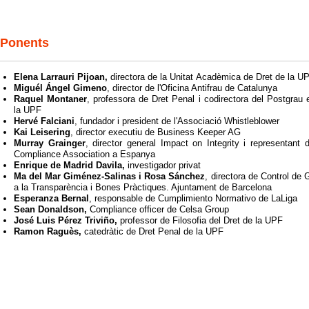
Ponents
Elena Larrauri Pijoan,
directora de la Unitat Acadèmica de Dret de la U
Miguél Ángel Gimeno
, director de l'Oficina Antifrau de Catalunya
Raquel Montaner
, professora de Dret Penal i codirectora del Postgrau
la UPF
Hervé Falciani
, fundador i president de l'Associació Whistleblower
Kai Leisering
, director executiu de Business Keeper AG
Murray Grainger
, director general Impact on Integrity i representant d
Compliance Association a Espanya
Enrique de Madrid Davila,
investigador privat
Ma del Mar Giménez-Salinas i Rosa Sánchez
, directora de Control de 
a la Transparència i Bones Pràctiques. Ajuntament de Barcelona
Esperanza Bernal
, responsable de Cumplimiento Normativo de LaLiga
Sean Donaldson,
Compliance officer de Celsa Group
José Luis Pérez Triviño,
professor de Filosofia del Dret de la UPF
Ramon Raguès,
catedràtic de Dret Penal de la UPF