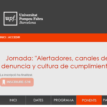
INICI
|
ACCEDIR
Jornada: "Alertadores, canales d
denuncia y cultura de cumplimien
La inscripció ha finalitzat.
INSCRIURE-S'HI
INICI
DATES
PROGRAMA
PONENTS